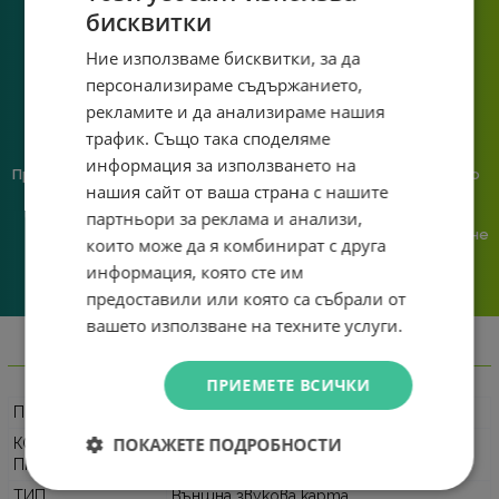
познаване на твоята
бисквитки
система.
Ние използваме бисквитки, за да
персонализираме съдържанието,
рекламите и да анализираме нашия
трафик. Също така споделяме
информация за използването на
Предлагаме различни методи
Ние сме малък екип и точно
нашия сайт от ваша страна с нашите
на плащане, включително
затова поемаме лична
възможност за плащане с
отговорност за всяка
партньори за реклама и анализи,
криптовалута.
поръчка. Ако има проблем – не
които може да я комбинират с друга
го прехвърляме, а го
информация, която сте им
решаваме.
предоставили или която са събрали от
вашето използване на техните услуги.
Информация
ПРИЕМЕТЕ ВСИЧКИ
ПРОИЗВОДИТЕЛ
Vention
ПОКАЖЕТЕ ПОДРОБНОСТИ
КОД НА
CDYB0
ПРОИЗВОДИТЕЛЯ
ТИП
Външна звукова карта