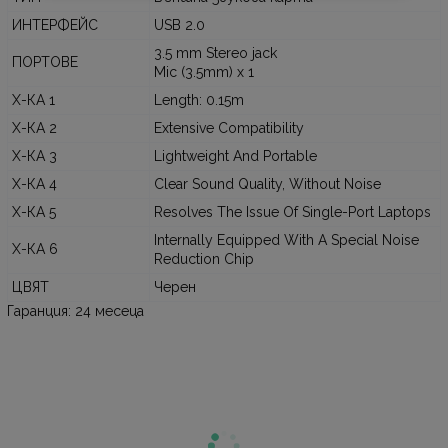
ИНТЕРФЕЙС
USB 2.0
3.5 mm Stereo jack
ПОРТОВЕ
Mic (3.5mm) x 1
Х-КА 1
Length: 0.15m
Х-КА 2
Extensive Compatibility
Х-КА 3
Lightweight And Portable
Х-КА 4
Clear Sound Quality, Without Noise
Х-КА 5
Resolves The Issue Of Single-Port Laptops
Internally Equipped With A Special Noise
Х-КА 6
Reduction Chip
ЦВЯТ
Черен
Гаранция: 24 месеца