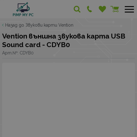
Назад до Звукови карти Vention
Vention външна звукова карта USB
Sound card - CDYB0
Арт.№:
CDYB0