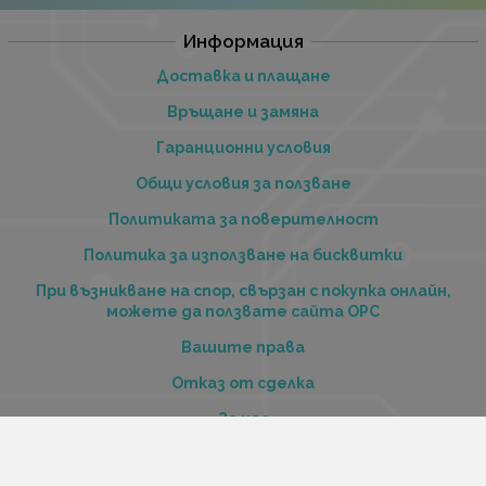
Информация
Доставка и плащане
Връщане и замяна
Гаранционни условия
Общи условия за ползване
Политиката за поверителност
Политика за използване на бисквитки
При възникване на спор, свързан с покупка онлайн,
можете да ползвате сайта ОРС
Вашите права
Отказ от сделка
За нас
Купи стоки и услуги на изплащане с tbi bank