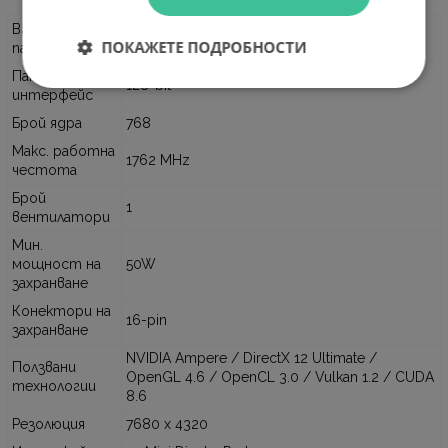
Вградена
4GB GDDR6
ПОКАЖЕТЕ ПОДРОБНОСТИ
памет
Памет
128-bit
интерфейс
Брой ядра
768
Макс. работна
1762 MHz
честота
Брой
1
вентилатори
Мин.
мощност на
50W
захранване
Конектори на
16-pin
захранване
NVIDIA Ampere / DirectX 12 Ultimate /
Ползвани
OpenGL 4.6 / OpenCL 3.0 / Vulkan 1.2 / CUDA
технологии
8.6
Резолюция
7680 x 4320