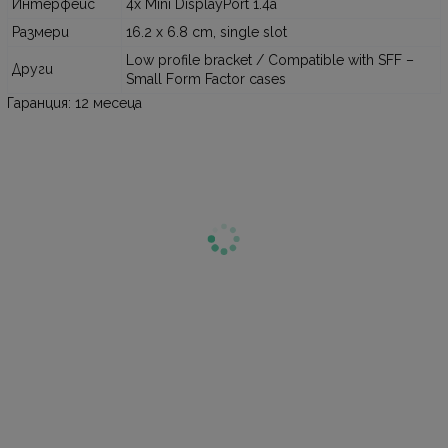
Интерфейс
4x Mini DisplayPort 1.4a
Размери
16.2 x 6.8 cm, single slot
Low profile bracket / Compatible with SFF –
Други
Small Form Factor cases
Гаранция: 12 месеца