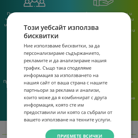
При нас говориш с реален
Сглобяваме, поддържаме и
човек, не с чатбот, когато
обслужваме. Като магазин и
имаш нужда от консултация
сервиз на едно място
Този уебсайт използва
или справяне с проблем.
гарантираме бърза реакция и
бисквитки
познаване на твоята
система.
Ние използваме бисквитки, за да
персонализираме съдържанието,
рекламите и да анализираме нашия
трафик. Също така споделяме
информация за използването на
Предлагаме различни методи
Ние сме малък екип и точно
нашия сайт от ваша страна с нашите
на плащане, включително
затова поемаме лична
партньори за реклама и анализи,
възможност за плащане с
отговорност за всяка
които може да я комбинират с друга
криптовалута.
поръчка. Ако има проблем – не
го прехвърляме, а го
информация, която сте им
решаваме.
предоставили или която са събрали от
вашето използване на техните услуги.
Информация
ПРИЕМЕТЕ ВСИЧКИ