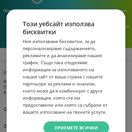
Предлагаме различни методи
Ние сме малък екип и точно
на плащане, включително
затова поемаме лична
възможност за плащане с
отговорност за всяка
Този уебсайт използва
криптовалута.
поръчка. Ако има проблем – не
бисквитки
го прехвърляме, а го
решаваме.
Ние използваме бисквитки, за да
персонализираме съдържанието,
рекламите и да анализираме нашия
Информация
трафик. Също така споделяме
информация за използването на
ПРОИЗВОДИТЕЛ
Xigmatek
нашия сайт от ваша страна с нашите
КОД НА
партньори за реклама и анализи,
ПРОИЗВОДИТЕЛ
EN49026
които може да я комбинират с друга
Я
информация, която сте им
EATX
предоставили или която са събрали от
ATX
ФОРМАТ
вашето използване на техните услуги.
mATX
Mini-ITX
ФОРМ ФАКТОР
Middle Tower
ПРИЕМЕТЕ ВСИЧКИ