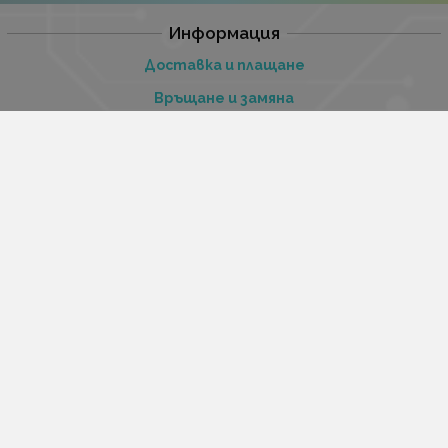
Информация
Доставка и плащане
Връщане и замяна
Гаранционни условия
Общи условия за ползване
Политиката за поверителност
Политика за използване на бисквитки
При възникване на спор, свързан с покупка онлайн,
можете да ползвате сайта ОРС
Вашите права
Отказ от сделка
За нас
Купи стоки и услуги на изплащане с tbi bank
Услуги