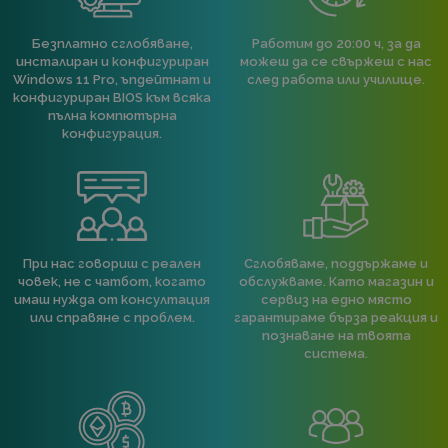
Безплатно сглобяване,
Работим до 20:00 ч, за да
инсталиран и конфигуриран
можеш да се свържеш с нас
Windows 11 Pro, ъпдейтнат и
след работа или училище.
конфигуриран BIOS към всяка
пълна компютърна
конфигурация.
При нас говориш с реален
Сглобяваме, поддържаме и
човек, не с чатбот, когато
обслужваме. Като магазин и
имаш нужда от консултация
сервиз на едно място
или справяне с проблем.
гарантираме бърза реакция и
познаване на твоята
система.