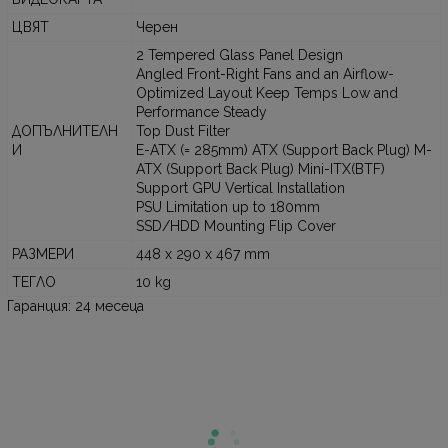
ЦВЯТ
Черен
2 Tempered Glass Panel Design
Angled Front-Right Fans and an Airflow-
Optimized Layout Keep Temps Low and
Performance Steady
ДОПЪЛНИТЕЛН
Top Dust Filter
И
E-ATX (= 285mm) ATX (Support Back Plug) M-
ATX (Support Back Plug) Mini-ITX(BTF)
Support GPU Vertical Installation
PSU Limitation up to 180mm
SSD/HDD Mounting Flip Cover
РАЗМЕРИ
448 x 290 x 467 mm
ТЕГЛО
10 kg
Гаранция: 24 месеца