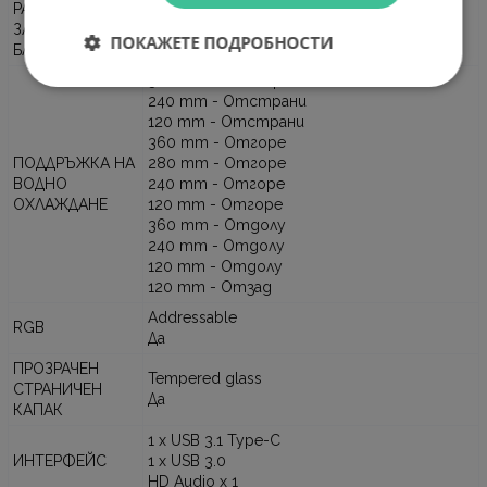
РАЗПОЛОЖЕНИЕ
ЗАХРАНВАЩ
Долу
ПОКАЖЕТЕ ПОДРОБНОСТИ
БЛОК
360 mm - Отстрани
240 mm - Отстрани
120 mm - Отстрани
360 mm - Отгоре
ПОДДРЪЖКА НА
280 mm - Отгоре
ВОДНО
240 mm - Отгоре
ОХЛАЖДАНЕ
120 mm - Отгоре
360 mm - Отдолу
240 mm - Отдолу
120 mm - Отдолу
120 mm - Отзад
Addressable
RGB
Да
ПРОЗРАЧЕН
Tempered glass
СТРАНИЧЕН
Да
КАПАК
1 x USB 3.1 Type-C
ИНТЕРФЕЙС
1 x USB 3.0
HD Audio x 1