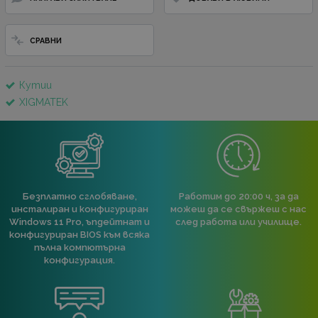
СРАВНИ
Кутии
XIGMATEK
Безплатно сглобяване,
Работим до 20:00 ч, за да
инсталиран и конфигуриран
можеш да се свържеш с нас
Windows 11 Pro, ъпдейтнат и
след работа или училище.
конфигуриран BIOS към всяка
пълна компютърна
конфигурация.