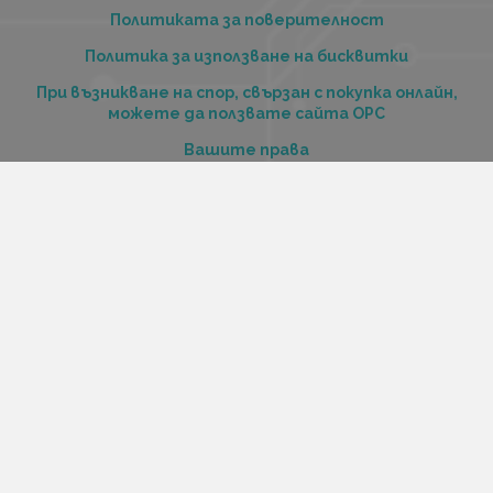
Политиката за поверителност
Политика за използване на бисквитки
При възникване на спор, свързан с покупка онлайн,
можете да ползвате сайта ОРС
Вашите права
Отказ от сделка
За нас
Купи стоки и услуги на изплащане с tbi bank
Услуги
Карта на сайта
Контакти
Контакти
„Къстъм диджитал“ ООД
ЕИК 206516520