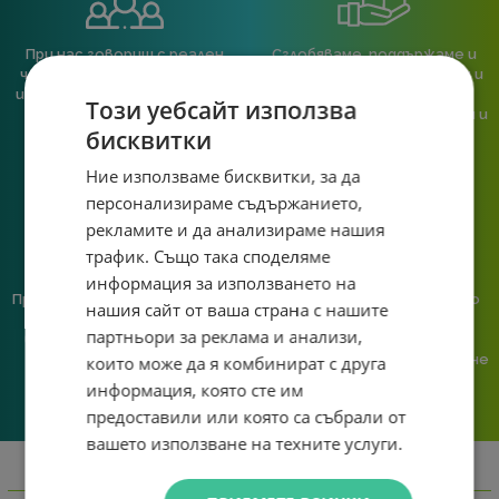
При нас говориш с реален
Сглобяваме, поддържаме и
човек, не с чатбот, когато
обслужваме. Като магазин и
имаш нужда от консултация
сервиз на едно място
Този уебсайт използва
или справяне с проблем.
гарантираме бърза реакция и
бисквитки
познаване на твоята
система.
Ние използваме бисквитки, за да
персонализираме съдържанието,
рекламите и да анализираме нашия
трафик. Също така споделяме
информация за използването на
Предлагаме различни методи
Ние сме малък екип и точно
нашия сайт от ваша страна с нашите
на плащане, включително
затова поемаме лична
партньори за реклама и анализи,
възможност за плащане с
отговорност за всяка
криптовалута.
поръчка. Ако има проблем – не
които може да я комбинират с друга
го прехвърляме, а го
информация, която сте им
решаваме.
предоставили или която са събрали от
вашето използване на техните услуги.
Информация