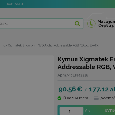
КОНТАКТИ
Магазин
Сервиз:
тия Xigmatek Endorphin WD Arctic, Addressable RGB, Wood, E-ATX
Кутия Xigmatek En
Addressable RGB, W
Арт.№:
EN42218
90.56
€
177.12
л
/
В наличност
Достав
КУП
бр.