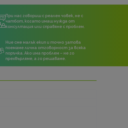
При нас говориш с реален човек, не с
чатбот, когато имаш нужда от
консултация или справяне с проблем.
Ние сме малък екип и точно затова
поемаме лична отговорност за всяка
поръчка. Ако има проблем – не го
прехвърляме, а го решаваме.