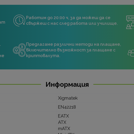
Работим до 20:00 ч, за да можеш да се
нат
свържеш с нас след работа или училище.
.
Предлагаме различни методи на плащане,
включително възможност за плащане с
не
криптовалута.
Информация
Xigmatek
EN42218
EATX
ATX
mATX