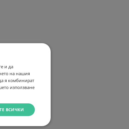
е и да
нето на нашия
 да я комбинират
ашето използване
ТЕ ВСИЧКИ