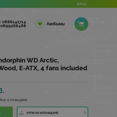
ВХОД
: 0886141714
Любими
 0899266488
dorphin WD Arctic,
ood, E-ATX, 4 fans included
в.
ка и плащане
И
КУПИ НА ИЗПЛАЩАНЕ