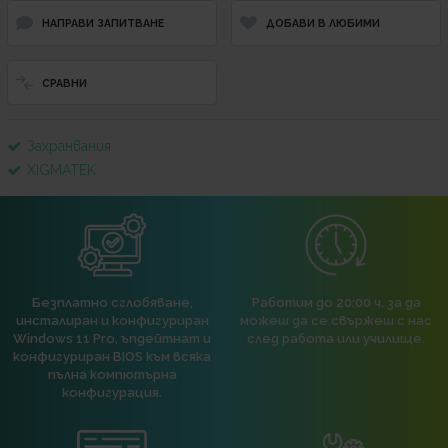
НАПРАВИ ЗАПИТВАНЕ
ДОБАВИ В ЛЮБИМИ
СРАВНИ
Захранвания
XIGMATEK
Безплатно сглобяване,
Работим до 20:00 ч, за да
инсталиран и конфигуриран
можеш да се свържеш с нас
Windows 11 Pro, ъпдейтнат и
след работа или училище.
конфигуриран BIOS към всяка
пълна компютърна
конфигурация.