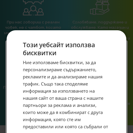
При нас говориш с реален
Сглобяваме, поддържаме и
човек, не с чатбот, когато
обслужваме. Като магазин и
имаш нужда от консултация
сервиз на едно място
или справяне с проблем.
гарантираме бърза реакция и
Този уебсайт използва
познаване на твоята
система.
бисквитки
Специален подарък за
Ние използваме бисквитки, за да
персонализираме съдържанието,
теб!
рекламите и да анализираме нашия
Абонирай се за ексклузивни седмични оферти и
трафик. Също така споделяме
Предлагаме различни методи
Ние сме малък екип и точно
специални предложения само за теб като
информация за използването на
на плащане, включително
затова поемаме лична
въведеш само email адрес и получи отстъпка от
нашия сайт от ваша страна с нашите
възможност за плащане с
отговорност за всяка
първата ти поръчка.
криптовалута.
поръчка. Ако има проблем – не
партньори за реклама и анализи,
Email
го прехвърляме, а го
които може да я комбинират с друга
решаваме.
информация, която сте им
предоставили или която са събрали от
Абонирам се