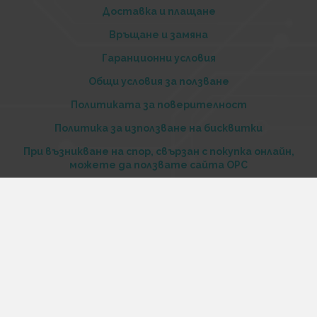
Доставка и плащане
Връщане и замяна
Гаранционни условия
Общи условия за ползване
Политиката за поверителност
Политика за използване на бисквитки
При възникване на спор, свързан с покупка онлайн,
можете да ползвате сайта ОРС
Вашите права
Отказ от сделка
За нас
Купи стоки и услуги на изплащане с tbi bank
Услуги
Карта на сайта