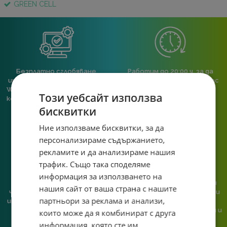
GREEN CELL
Безплатно сглобяване,
Работим до 20:00 ч, за да
инсталиран и конфигуриран
можеш да се свържеш с нас
Windows 11 Pro, ъпдейтнат и
след работа или училище.
Този уебсайт използва
конфигуриран BIOS към всяка
пълна компютърна
бисквитки
конфигурация.
Ние използваме бисквитки, за да
персонализираме съдържанието,
рекламите и да анализираме нашия
трафик. Също така споделяме
информация за използването на
При нас говориш с реален
Сглобяваме, поддържаме и
нашия сайт от ваша страна с нашите
човек, не с чатбот, когато
обслужваме. Като магазин и
партньори за реклама и анализи,
имаш нужда от консултация
сервиз на едно място
или справяне с проблем.
гарантираме бърза реакция и
които може да я комбинират с друга
познаване на твоята
информация, която сте им