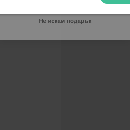
Абонирам се
Не искам подарък