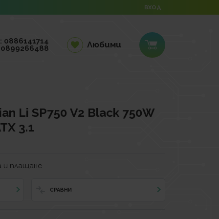
ВХОД
: 0886141714
Любими
 0899266488
an Li SP750 V2 Black 750W
ATX 3.1
 и плащане
СРАВНИ