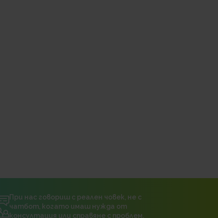
При нас говориш с реален човек, не с
чатбот, когато имаш нужда от
консултация или справяне с проблем.