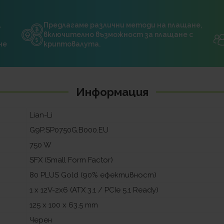
.
Предлагаме различни методи на плащане,
включително възможност за плащане с
не
криптовалута.
Информация
Lian-Li
G9P.SP0750G.B000.EU
750 W
SFX (Small Form Factor)
80 PLUS Gold (90% ефективност)
1 x 12V-2x6 (ATX 3.1 / PCIe 5.1 Ready)
125 x 100 x 63.5 mm
Черен