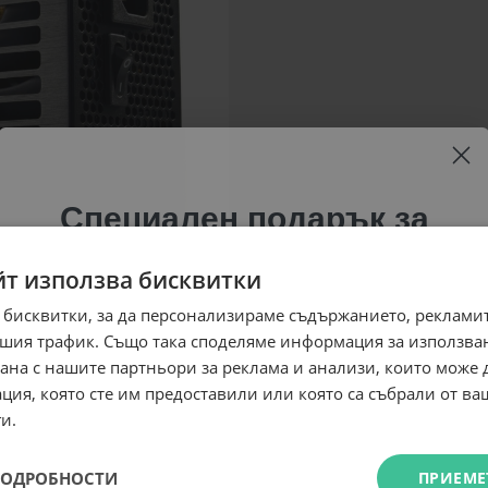
Специален подарък за
теб!
йт използва бисквитки
Абонирай се за ексклузивни седмични оферти и
 бисквитки, за да персонализираме съдържанието, рекламит
специални предложения само за теб като
шия трафик. Също така споделяме информация за използва
въведеш само email адрес и получи отстъпка от
рана с нашите партньори за реклама и анализи, които може
първата ти поръчка.
ция, която сте им предоставили или която са събрали от в
Email
и.
ПОДРОБНОСТИ
ПРИЕМЕ