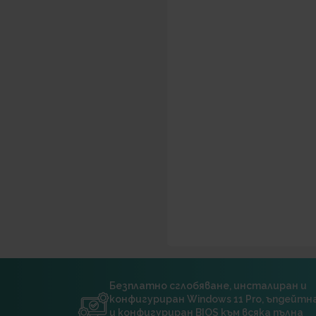
Безплатно сглобяване, инсталиран и
конфигуриран Windows 11 Pro, ъпдейт
и конфигуриран BIOS към всяка пълна