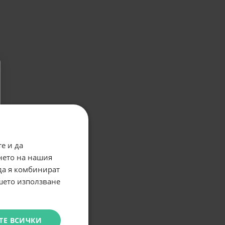
е и да
нето на нашия
 да я комбинират
ашето използване
ТЕ ВСИЧКИ