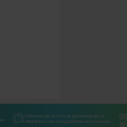
Работим до 20:00 ч, за да можеш да се
нат
свържеш с нас след работа или училище.