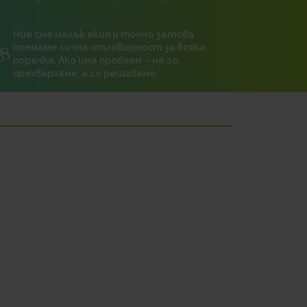
Ние сме малък екип и точно затова
поемаме лична отговорност за всяка
поръчка. Ако има проблем – не го
прехвърляме, а го решаваме.