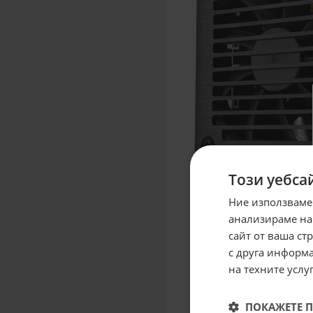
Този уебса
Ние използваме
анализираме на
сайт от ваша ст
с друга информа
на техните услуг
ПОКАЖЕТЕ 