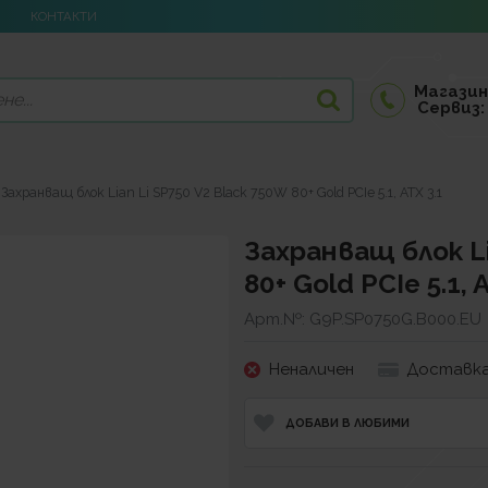
КОНТАКТИ
Магазин
Сервиз:
Захранващ блок Lian Li SP750 V2 Black 750W 80+ Gold PCIe 5.1, ATX 3.1
Захранващ блок Li
80+ Gold PCIe 5.1, 
Арт.№:
G9P.SP0750G.B000.EU
Неналичен
Доставка
ДОБАВИ В ЛЮБИМИ