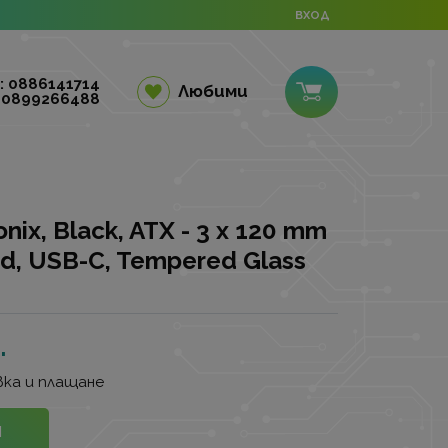
ВХОД
: 0886141714
Любими
 0899266488
ix, Black, ATX - 3 x 120 mm
ed, USB-C, Tempered Glass
.
ка и плащане
И