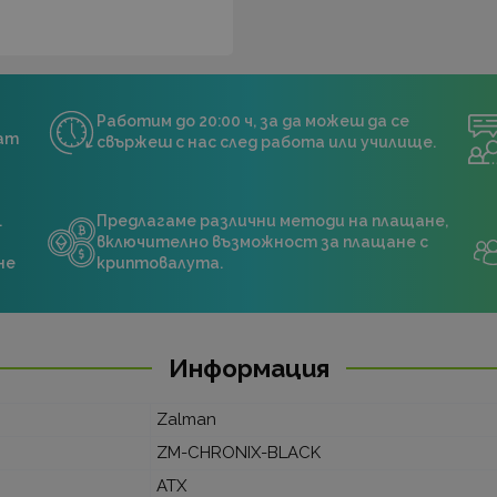
Работим до 20:00 ч, за да можеш да се
нат
свържеш с нас след работа или училище.
.
Предлагаме различни методи на плащане,
включително възможност за плащане с
не
криптовалута.
Информация
Zalman
ZM-CHRONIX-BLACK
ATX