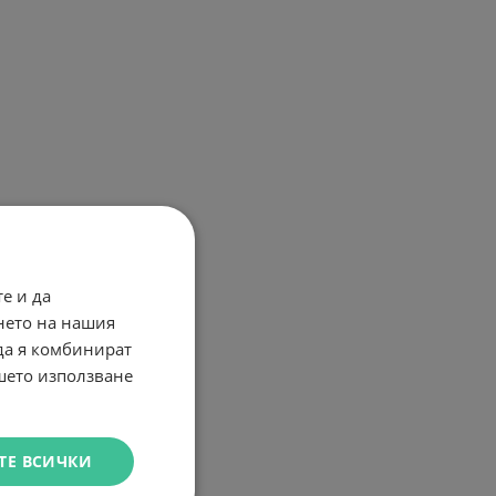
е и да
нето на нашия
 да я комбинират
ашето използване
ТЕ ВСИЧКИ