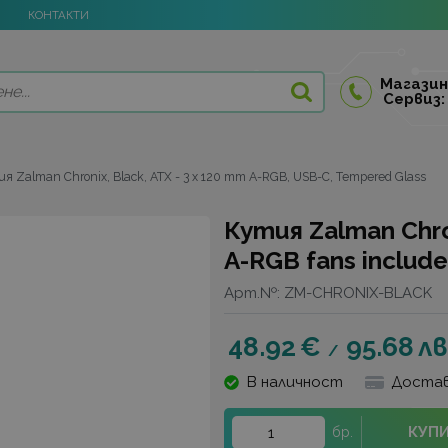
КОНТАКТИ
Магазин
Сервиз:
я Zalman Chronix, Black, ATX - 3 x 120 mm A-RGB, USB-C, Tempered Glass
Кутия Zalman Chron
A-RGB fans includ
Арт.№:
ZM-CHRONIX-BLACK
48.92
€
95.68
лв
/
В наличност
Достав
КУП
бр.