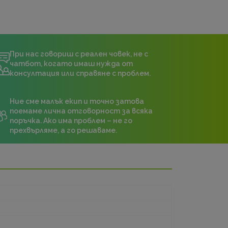
При нас говориш с реален човек, не с
чатбот, когато имаш нужда от
консултация или справяне с проблем.
Ние сме малък екип и точно затова
поемаме лична отговорност за всяка
поръчка. Ако има проблем – не го
прехвърляме, а го решаваме.