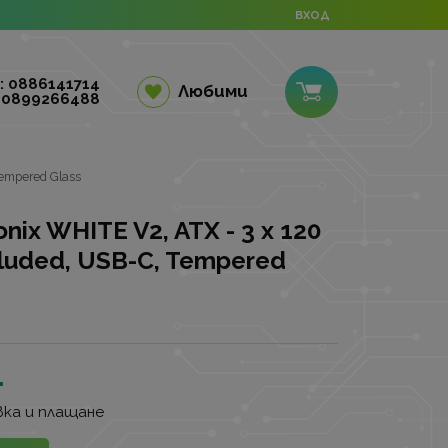
ВХОД
: 0886141714
Любими
 0899266488
Tempered Glass
ix WHITE V2, ATX - 3 x 120
luded, USB-C, Tempered
.
ка и плащане