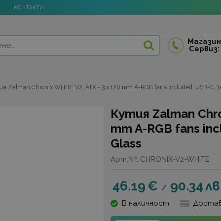
КОНТАКТИ
Магазин
Сервиз:
я Zalman Chronix WHITE V2, ATX - 3 x 120 mm A-RGB fans included, USB-C, 
Кутия Zalman Chron
mm A-RGB fans inc
Glass
Арт.№:
CHRONIX-V2-WHITE
46.19
€
90.34
лв
/
В наличност
Достав