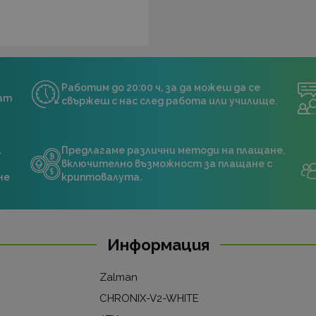
Работим до 20:00 ч, за да можеш да се
нат
свържеш с нас след работа или училище.
.
Предлагаме различни методи на плащане,
включително възможност за плащане с
не
криптовалута.
Информация
Zalman
CHRONIX-V2-WHITE