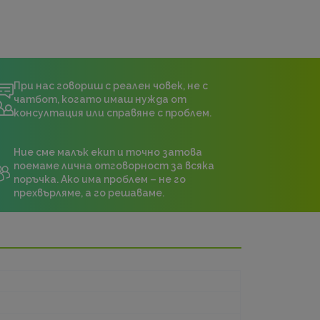
При нас говориш с реален човек, не с
чатбот, когато имаш нужда от
консултация или справяне с проблем.
Ние сме малък екип и точно затова
поемаме лична отговорност за всяка
поръчка. Ако има проблем – не го
прехвърляме, а го решаваме.