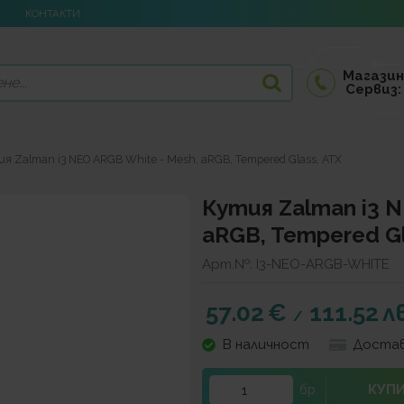
КОНТАКТИ
Магазин
Сервиз:
я Zalman i3 NEO ARGB White - Mesh, aRGB, Tempered Glass, ATX
Кутия Zalman i3 N
aRGB, Tempered Gla
Арт.№:
I3-NEO-ARGB-WHITE
57.02
€
111.52
лв
/
В наличност
Достав
КУП
бр.