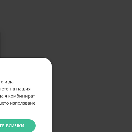
е и да
нето на нашия
 да я комбинират
ашето използване
ТЕ ВСИЧКИ