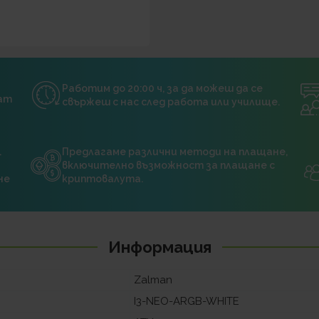
Работим до 20:00 ч, за да можеш да се
нат
свържеш с нас след работа или училище.
.
Предлагаме различни методи на плащане,
включително възможност за плащане с
не
криптовалута.
Информация
Zalman
I3-NEO-ARGB-WHITE