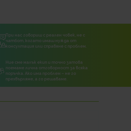
При нас говориш с реален човек, не с
чатбот, когато имаш нужда от
консултация или справяне с проблем.
Ние сме малък екип и точно затова
поемаме лична отговорност за всяка
поръчка. Ако има проблем – не го
прехвърляме, а го решаваме.