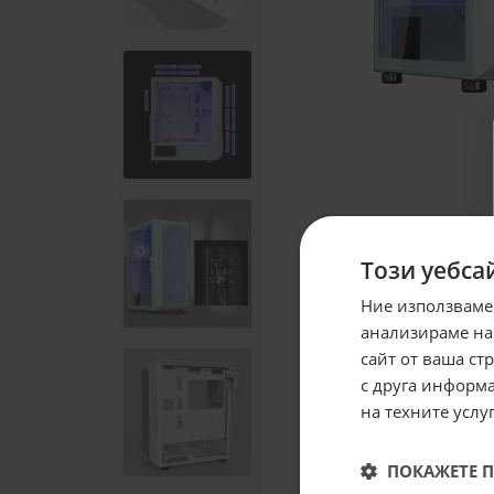
Този уебса
Ние използваме
анализираме на
сайт от ваша ст
с друга информа
на техните услуг
ПОКАЖЕТЕ 