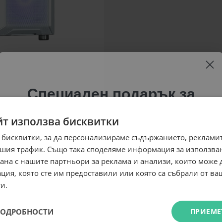
Специален подарък за
теб!
йт използва бисквитки
Абонирай се за ексклузивни седмични оферти и
 бисквитки, за да персонализираме съдържанието, рекламит
специални предложения само за теб като
шия трафик. Също така споделяме информация за използва
въведеш само email адрес и получи отстъпка от
рана с нашите партньори за реклама и анализи, които може
първата ти поръчка.
ция, която сте им предоставили или която са събрали от в
Email
и.
ПОДРОБНОСТИ
ПРИЕМЕ
Абонирам се