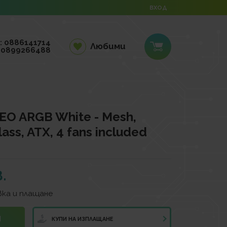
ВХОД
: 0886141714
Любими
 0899266488
EO ARGB White - Mesh,
ss, ATX, 4 fans included
.
ка и плащане
И
КУПИ НА ИЗПЛАЩАНЕ