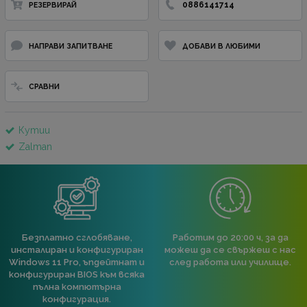
0886141714
РЕЗЕРВИРАЙ
НАПРАВИ ЗАПИТВАНЕ
ДОБАВИ В ЛЮБИМИ
СРАВНИ
Кутии
Zalman
Безплатно сглобяване,
Работим до 20:00 ч, за да
инсталиран и конфигуриран
можеш да се свържеш с нас
Windows 11 Pro, ъпдейтнат и
след работа или училище.
конфигуриран BIOS към всяка
пълна компютърна
конфигурация.