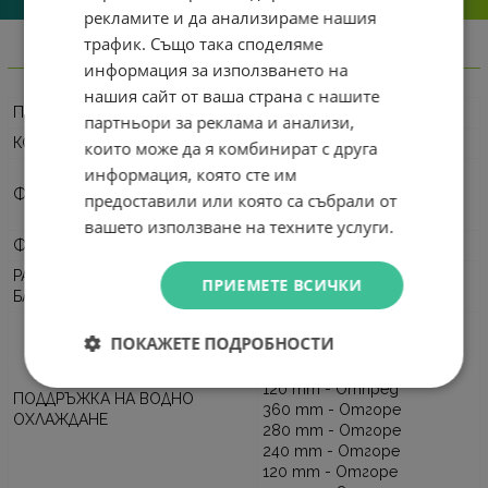
рекламите и да анализираме нашия
трафик. Също така споделяме
Информация
информация за използването на
нашия сайт от ваша страна с нашите
ПРОИЗВОДИТЕЛ
Zalman
партньори за реклама и анализи,
КОД НА ПРОИЗВОДИТЕЛЯ
ZM-I3-NEO-V2-WH
които може да я комбинират с друга
информация, която сте им
ATX
ФОРМАТ
mATX
предоставили или която са събрали от
Mini-ITX
вашето използване на техните услуги.
ФОРМ ФАКТОР
Middle Tower
РАЗПОЛОЖЕНИЕ ЗАХРАНВАЩ
ПРИЕМЕТЕ ВСИЧКИ
Долу
БЛОК
360 mm - Отпред
ПОКАЖЕТЕ ПОДРОБНОСТИ
280 mm - Отпред
240 mm - Отпред
120 mm - Отпред
ПОДДРЪЖКА НА ВОДНО
360 mm - Отгоре
ОХЛАЖДАНЕ
280 mm - Отгоре
240 mm - Отгоре
120 mm - Отгоре