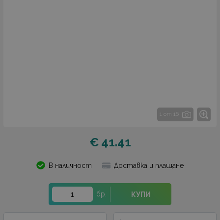
1 от 16
€
41.41
В наличност
Доставка и плащане
бр.
КУПИ