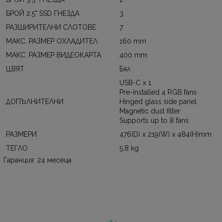
БРОЙ 2.5" SSD ГНЕЗДА
3
РАЗШИРИТЕЛНИ СЛОТОВЕ
7
МАКС. РАЗМЕР ОХЛАДИТЕЛ
160 mm
МАКС. РАЗМЕР ВИДЕОКАРТА
400 mm
ЦВЯТ
Бял
USB-C x 1
Pre-installed 4 RGB fans
ДОПЪЛНИТЕЛНИ
Hinged glass side panel
Magnetic dust filter
Supports up to 8 fans
РАЗМЕРИ
476(D) x 219(W) x 484(H)mm
ТЕГЛО
5.8 kg
Гаранция: 24 месеца