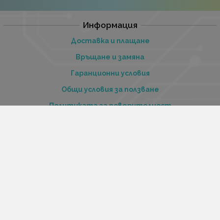
Информация
Доставка и плащане
Връщане и замяна
Гаранционни условия
Общи условия за ползване
Политиката за поверителност
Политика за използване на бисквитки
При възникване на спор, свързан с покупка онлайн,
можете да ползвате сайта ОРС
Вашите права
Отказ от сделка
За нас
Купи стоки и услуги на изплащане с tbi bank