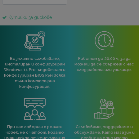
Кутийки за дискове
Безплатно сглобяване,
Работим до 20:00 ч, за да
инсталиран и конфигуриран
можеш да се свържеш с нас
Windows 11 Pro, ъпдейтнат и
след работа или училище.
конфигуриран BIOS към всяка
пълна компютърна
конфигурация.
При нас говориш с реален
Сглобяваме, поддържаме и
човек, не с чатбот, когато
обслужваме. Като магазин и
имаш нужда от консултация
сервиз на едно място