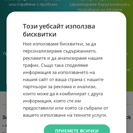
или справяне с проблем.
гарантираме бърза реакция и
познаване на твоята
система.
Този уебсайт използва
бисквитки
Ние използваме бисквитки, за да
персонализираме съдържанието,
Предлагаме различни методи
Ние сме малък екип и точно
рекламите и да анализираме нашия
на плащане, включително
затова поемаме лична
възможност за плащане с
отговорност за всяка
трафик. Също така споделяме
криптовалута.
поръчка. Ако има проблем – не
информация за използването на
го прехвърляме, а го
нашия сайт от ваша страна с нашите
решаваме.
партньори за реклама и анализи,
които може да я комбинират с друга
информация, която сте им
Информация
предоставили или която са събрали от
вашето използване на техните услуги.
Защитен калъф Orico PHL-25 за 2.5" преносим диск
- черен
ПРИЕМЕТЕ ВСИЧКИ