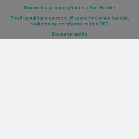
Политика за използване на бисквитки
При възникване на спор, свързан с покупка онлайн,
можете да ползвате сайта ОРС
Вашите права
Отказ от сделка
За нас
Купи стоки и услуги на изплащане с tbi bank
Услуги
Карта на сайта
Контакти
Контакти
„Къстъм диджитал“ ООД
ЕИК 206516520