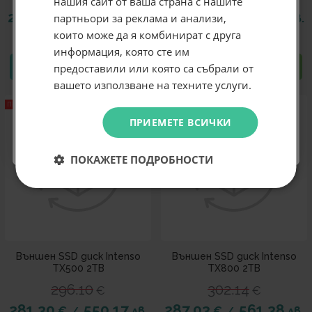
нашия сайт от ваша страна с нашите
първата ти поръчка.
276.94
541.65
276.94
541.65
€
лв.
€
лв.
партньори за реклама и анализи,
/
/
Email
които може да я комбинират с друга
информация, която сте им
предоставили или която са събрали от
КУПИ
КУПИ
Абонирам се
вашето използване на техните услуги.
ПРОМО -5%
ПРОМО -5%
Не искам подарък
ПРИЕМЕТЕ ВСИЧКИ
ПОКАЖЕТЕ ПОДРОБНОСТИ
Външен SSD диск Intenso
Външен SSD диск Intenso
TX500 2TB
TX800 2TB
296.10
302.14
€
€
281.30
550.17
287.03
561.38
€
лв.
€
лв.
/
/