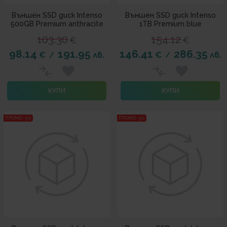
Външен SSD диск Intenso
Външен SSD диск Intenso
500GB Premium anthracite
1TB Premium blue
103.30
154.12
€
€
98.14
191.95
146.41
286.35
€
лв.
€
лв.
/
/
КУПИ
КУПИ
ПРОМО -5%
ПРОМО -5%