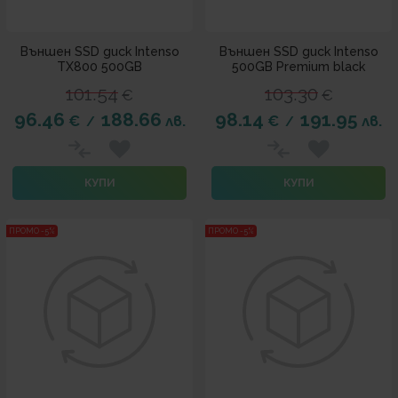
Външен SSD диск Intenso
Външен SSD диск Intenso
TX800 500GB
500GB Premium black
101.54
103.30
€
€
96.46
188.66
98.14
191.95
€
лв.
€
лв.
/
/
КУПИ
КУПИ
ПРОМО -5%
ПРОМО -5%