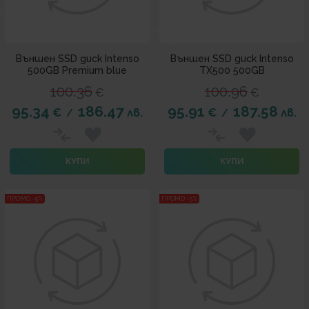
Външен SSD диск Intenso
Външен SSD диск Intenso
500GB Premium blue
TX500 500GB
100.36
100.96
€
€
95.34
186.47
95.91
187.58
€
лв.
€
лв.
/
/
КУПИ
КУПИ
ПРОМО -5%
ПРОМО -5%