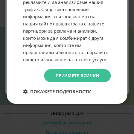
рекламите и да анализираме нашия
Абонирай се за ексклузивни седмични оферти и
трафик. Също така споделяме
специални предложения само за теб като
информация за използването на
въведеш само email адрес и получи отстъпка от
нашия сайт от ваша страна с нашите
първата ти поръчка.
партньори за реклама и анализи,
Email
които може да я комбинират с друга
информация, която сте им
предоставили или която са събрали от
Абонирам се
вашето използване на техните услуги.
Не искам подарък
ПРИЕМЕТЕ ВСИЧКИ
ПОКАЖЕТЕ ПОДРОБНОСТИ
Информация
Доставка и плащане
Връщане и замяна