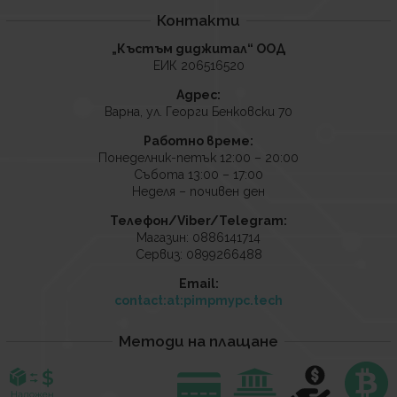
Контакти
„Къстъм диджитал“ ООД
ЕИК 206516520
Адрес:
Варна, ул. Георги Бенковски 70
Работно време:
Понеделник-петък 12:00 – 20:00
Събота 13:00 – 17:00
Неделя – почивен ден
Телефон/Viber/Telegram:
Магазин: 0886141714
Сервиз: 0899266488
Email:
contact:at:pimpmypc.tech
Методи на плащане