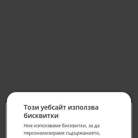
Този уебсайт използва
бисквитки
Специален подарък за
Ние използваме бисквитки, за да
персонализираме съдържанието,
теб!