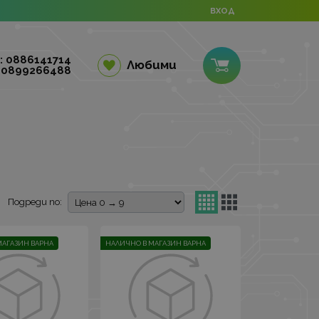
ВХОД
: 0886141714
Любими
 0899266488
Подреди по:
МАГАЗИН ВАРНА
НАЛИЧНО В МАГАЗИН ВАРНА