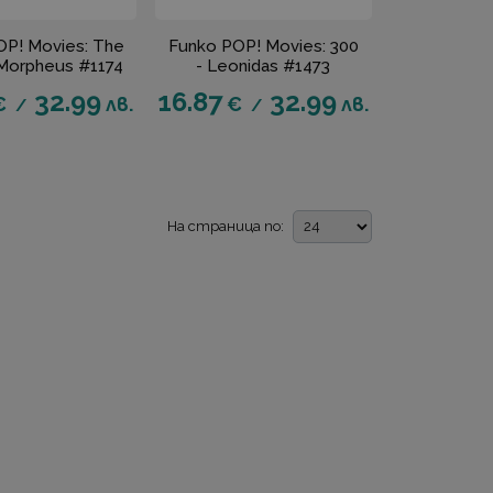
OP! Movies: The
Funko POP! Movies: 300
 Morpheus #1174
- Leonidas #1473
32.99
16.87
32.99
€
лв.
€
лв.
/
/
На страница по: