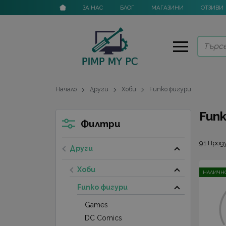
ЗА НАС
БЛОГ
МАГАЗИНИ
ОТЗИВИ
Начало
Други
Хоби
Funko фигури
Fun
Филтри
91 Про
Други
Хоби
НАЛИЧНО
Funko фигури
Games
DC Comics