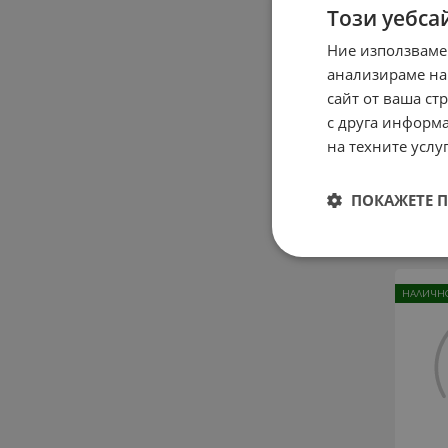
Този уебса
Ние използваме
анализираме на
сайт от ваша ст
с друга информа
Fun
Ni
на техните услуг
C
(
ПОКАЖЕТЕ 
15.3
НАЛИЧНО