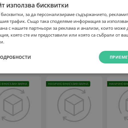
йт използва бисквитки
 бисквитки, за да персонализираме съдържанието, рекламит
шия трафик. Също така споделяме информация за използва
рана с нашите партньори за реклама и анализи, които може
ция, която сте им предоставили или която са събрали от в
ko POP! Disney:
Funko POP! With
Funko
ghtmare Before
Purpose: The New
Overwat
и.
hristmas - Zero
Adventures of Captain
Blacklight) #71
Planet - Captain Planet
16.87
(SE)
ПОДРОБНОСТИ
ПРИЕМЕ
4
30.00
€
лв.
/
16.87
32.99
€
лв.
/
 В МАГАЗИН ВАРНА
НАЛИЧНО В МАГАЗИН ВАРНА
НАЛИЧНО В 