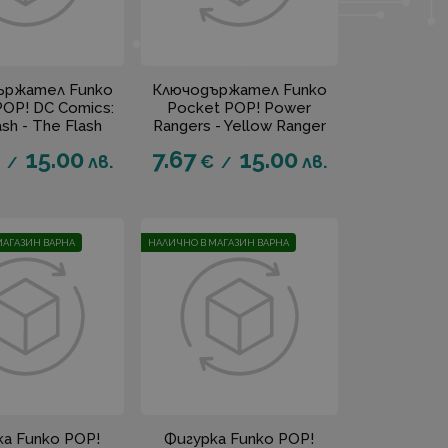
ържател Funko
Ключодържател Funko
POP! DC Comics:
Pocket POP! Power
sh - The Flash
Rangers - Yellow Ranger
15.00
7.67
15.00
лв.
€
лв.
/
/
МАГАЗИН ВАРНА
НАЛИЧНО В МАГАЗИН ВАРНА
ка Funko POP!
Фигурка Funko POP!