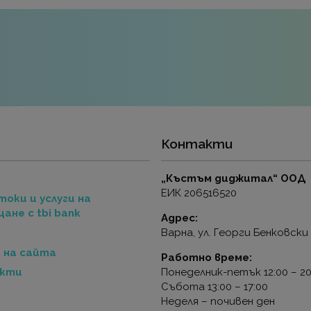
Контакти
„Къстъм диджитал“ ООД
ЕИК 206516520
токи и услуги на
ане с tbi bank
Адрес:
и
Варна, ул. Георги Бенковски
 на сайта
Работно време:
акти
Понеделник-петък 12:00 – 20
Събота 13:00 – 17:00
Неделя – почивен ден