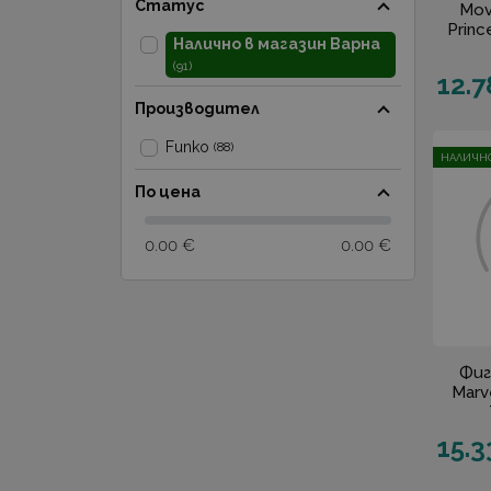
Статус
Mov
Prince
Налично в магазин Варна
(91)
12.7
Производител
Funko
(88)
НАЛИЧНО
По цена
0.00 €
0.00 €
Фиг
Marve
15.3