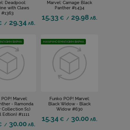
l: Deadpool:
Marvel: Carnage Black
ine with Claws
Panther #1434
#1363
15.33
29.98
€
лв.
/
29.34
€
лв.
/
МАГАЗИН ВАРНА
НАЛИЧНО В МАГАЗИН ВАРНА
 POP! Marvel:
Funko POP! Marvel:
nther - Ramonda
Black Widow - Black
 Collection S1)
Widow #630
l Edtion) #1111
15.34
30.00
€
лв.
/
30.00
€
лв.
/