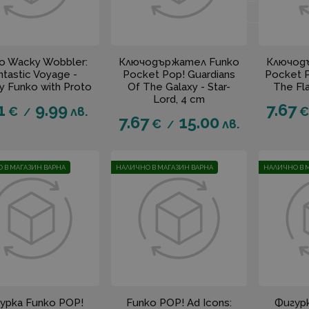
o Wacky Wobbler:
Ключодържател Funko
Ключод
ntastic Voyage -
Pocket Pop! Guardians
Pocket 
y Funko with Proto
Of The Galaxy - Star-
The Fla
Lord, 4 cm
1
9.99
7.67
€
лв.
€
/
7.67
15.00
€
лв.
/
 В МАГАЗИН ВАРНА
НАЛИЧНО В МАГАЗИН ВАРНА
НАЛИЧНО В 
урка Funko POP!
Funko POP! Ad Icons:
Фигур