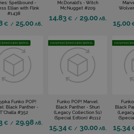
ies: Spellbound -
McDonald's - Witch
Marve
ss Ellian with Flink
McNugget #209
Wolver
#1438
14.83
29.00
€
лв.
/
8
25.00
15.00
€
лв.
/
 В МАГАЗИН ВАРНА
НАЛИЧНО В МАГАЗИН ВАРНА
НАЛИЧНО В 
урка Funko POP!
Funko POP! Marvel:
Funko
l: Black Panther -
Black Panther - Shuri
Black Pa
T'Challa #352
(Legacy Collection S1)
(Legacy
(Special Edtion) #1112
(Specia
3
29.98
€
лв.
/
15.34
30.00
15.34
€
лв.
/