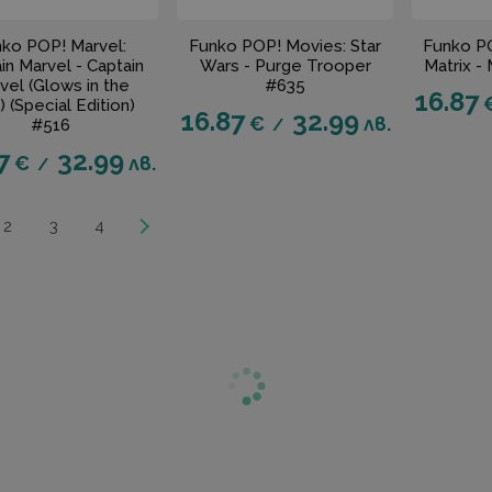
ko POP! Marvel:
Funko POP! Movies: Star
Funko P
in Marvel - Captain
Wars - Purge Trooper
Matrix -
vel (Glows in the
#635
16.87
) (Special Edition)
16.87
32.99
€
лв.
#516
/
7
32.99
€
лв.
/
2
3
4